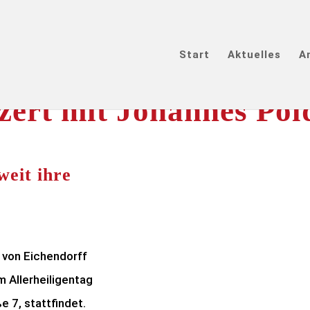
Start
Aktuelles
A
zert mit Johannes Pöl
weit ihre
von Eichendorff
 Allerheiligentag
e 7, stattfindet.