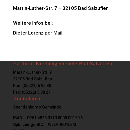
Martin-Luther-Str. 7 – 32105 Bad Salzuflen
Weitere Infos bei:
Dieter Lorenz
per Mail
Ev.-luth. Kirchengemeinde Bad Salzuflen
Martin-Luther-Str. 9
32105 Bad Salzuflen
Fon: (05222) 5 95 88
Fax: (05222) 5 88 27
Kontodaten
Spendenkonto Gemeinde
IBAN:
DE51 4825 0110 0000 0017 76
Spk. Lemgo BIC:
WELADED1LEM