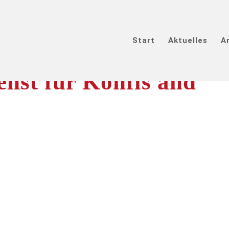
Start
Aktuelles
A
enst für Konfis and