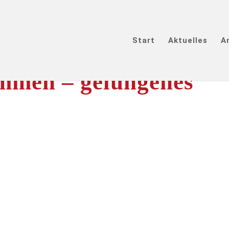
Start
Aktuelles
A
mmen – gelungenes