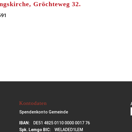
ungskirche, Gröchteweg 32.
591
Kontodaten
Spendenkonto Gemeinde
IBAN:
DE51 4825 0110 0000 0017 76
Spk. Lemgo BIC:
WELADED1LEM