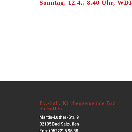
Sonntag, 12.4., 8.40 Uhr, WD
Ev.-luth. Kirchengemeinde Bad
Salzuflen
Martin-Luther-Str. 9
32105 Bad Salzuflen
Fon: (05222) 5 95 88